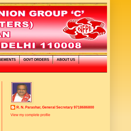
GEMENTS
GOVT ORDERS
ABOUT US
 आपका स्वागत है
R. N. Parashar, General Secretary 9718686800
View my complete profile
IMAGE