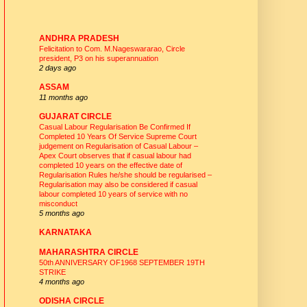
CIRCLE UNIONS - WEBSITES
ANDHRA PRADESH
Felicitation to Com. M.Nageswararao, Circle
president, P3 on his superannuation
2 days ago
ASSAM
11 months ago
GUJARAT CIRCLE
Casual Labour Regularisation Be Confirmed If
Completed 10 Years Of Service Supreme Court
judgement on Regularisation of Casual Labour –
Apex Court observes that if casual labour had
completed 10 years on the effective date of
Regularisation Rules he/she should be regularised –
Regularisation may also be considered if casual
labour completed 10 years of service with no
misconduct
5 months ago
KARNATAKA
MAHARASHTRA CIRCLE
50th ANNIVERSARY OF1968 SEPTEMBER 19TH
STRIKE
4 months ago
ODISHA CIRCLE