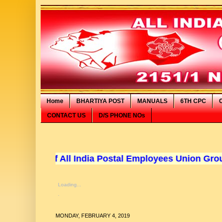
Home
BHARTIYA POST
MANUALS
6TH CPC
CONTACT US
D/S PHONE NOs
e of All India Postal Employees Union Group 'C'- अखिल भ
Loading...
.
MONDAY, FEBRUARY 4, 2019