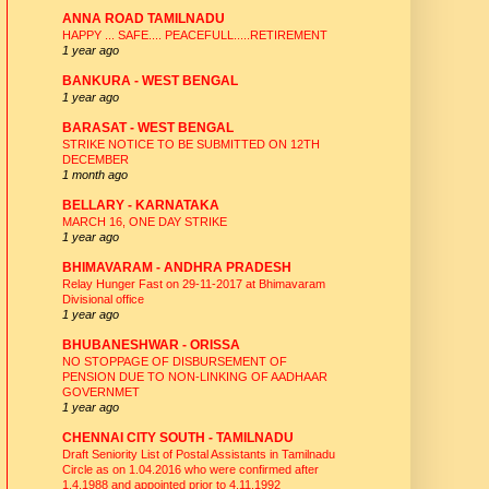
ANNA ROAD TAMILNADU
HAPPY ... SAFE.... PEACEFULL.....RETIREMENT
1 year ago
BANKURA - WEST BENGAL
1 year ago
BARASAT - WEST BENGAL
STRIKE NOTICE TO BE SUBMITTED ON 12TH
DECEMBER
1 month ago
BELLARY - KARNATAKA
MARCH 16, ONE DAY STRIKE
1 year ago
BHIMAVARAM - ANDHRA PRADESH
Relay Hunger Fast on 29-11-2017 at Bhimavaram
Divisional office
1 year ago
BHUBANESHWAR - ORISSA
NO STOPPAGE OF DISBURSEMENT OF
PENSION DUE TO NON-LINKING OF AADHAAR
GOVERNMET
1 year ago
CHENNAI CITY SOUTH - TAMILNADU
Draft Seniority List of Postal Assistants in Tamilnadu
Circle as on 1.04.2016 who were confirmed after
1.4.1988 and appointed prior to 4.11.1992