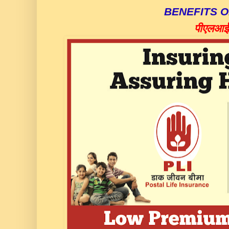
BENEFITS OF
पीएलआई