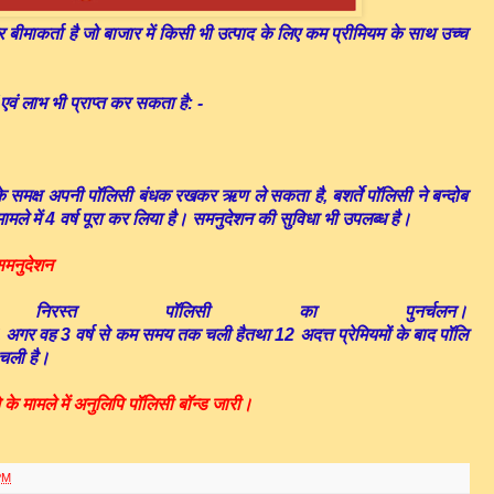
र
बीमाकर्ता
है
जो
बाजार
में
किसी
भी
उत्पाद
के
लिए
कम
प्रीमियम
के
साथ
उच्च
एवं
लाभ
भी
प्राप्त
कर
सकता
है
: -
े
समक्ष
अपनी
पॉलिसी
बंधक
रखकर
ऋण
ले
सकता
है
,
बशर्ते
पॉलिसी
ने
बन्दोब
मामले
में
4
वर्ष
पूरा
कर
लिया
है।
समनुदेशन
की
सुविधा
भी
उपलब्ध
है।
मनुदेशन
निरस्त
पॉलिसी
का
पुनर्चलन।
,
अगर
वह
3
वर्ष
से
कम
समय
तक
चली
है
तथा
12
अदत्त
प्रेमियमों
के
बाद
पॉलि
चली
है।
के
मामले
में
अनुलिपि
पॉलिसी
बॉन्ड
जारी।
PM