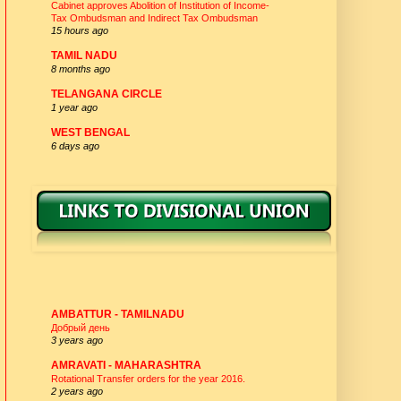
Cabinet approves Abolition of Institution of Income-
Tax Ombudsman and Indirect Tax Ombudsman
15 hours ago
TAMIL NADU
8 months ago
TELANGANA CIRCLE
1 year ago
WEST BENGAL
6 days ago
DIVISIONAL UNION -WEBSITES
AMBATTUR - TAMILNADU
Добрый день
3 years ago
AMRAVATI - MAHARASHTRA
Rotational Transfer orders for the year 2016.
2 years ago