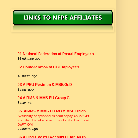
NFPE AFFILIATES
01.National Federation of Postal Employees
16 minutes ago
02.Confederation of CG Employees
...
16 hours ago
03 AIPEU Postmen & MSE/Gr.D
1 hour ago
04.AIRMS & MMS EU Group C
1 day ago
05. AIRMS & MMS EU MG & MSE Union
Availability of option for fixation of pay on MACPS
from the date of next increment in the lower post -
DoPT OM
4 months ago
06.All India Postal Accounts Emp Assn