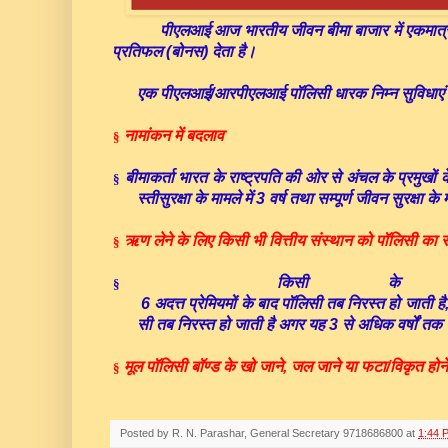
पीएलआई
आज
भारतीय
जीवन
बीमा
बाजार
में
एकमात्
प्रतिफल
(
बोनस
)
देता
है।
एक
पीएलआई
/
आरपीएलआई
पॉलिसी
धारक
निम्न
सुविधाएं
नामांकन
में
बदलाव
§
बीमाकर्ता
भारत
के
राष्ट्रपति
की
ओर
से
अंचल
के
प्रमुखों
क
§
स्ती
सुरक्षा
के
मामले
में
3
वर्ष
तथा
सम्पूर्ण
जीवन
सुरक्षा
के
ऋण
लेने
के
लिए
किसी
भी
वित्तीय
संस्थान
को
पॉलिसी
का
स
§
किसी
के
§
6
अदत्त
प्रेमियमों
के
बाद
पॉलिसी
तब
निरस्त
हो
जाती
है
सी
तब
निरस्त
हो
जाती
है
अगर
यह
3
से
अधिक
वर्षों
तक
मूल
पॉलिसी
बॉण्ड
के
खो
जाने
,
जल
जाने
या
फटा
/
विकृत
होने
§
Posted by
R. N. Parashar, General Secretary 9718686800
at
1:44 